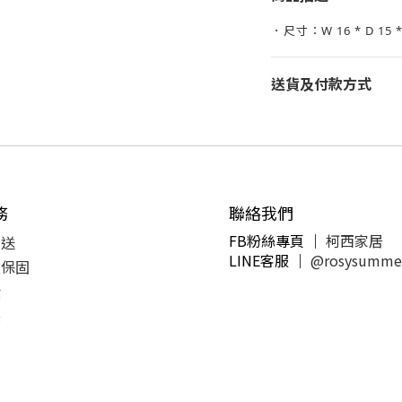
．尺寸：W 16 * D 15 *
送貨及付款方式
務
聯絡我們
FB粉絲專頁 ｜
柯西家居
運送
LINE客服
｜
@rosysumme
及保固
潢
製