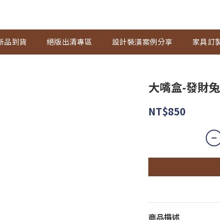
新品到貨
絕版出清專區
設計裝潢案例分享
家具訂
大嘴盒-發財兔
NT$850
商品描述