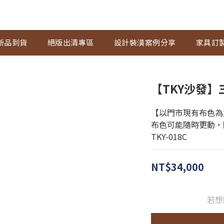
新品到貨
絕版出清專區
設計裝潢案例分享
家具訂
【TKY沙發】
【以門市現有布色為
布色可能隨時更動，
TKY-018C
NT$34,000
若想