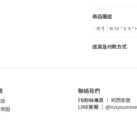
商品描述
．尺寸：W 33 * D 9 * H
送貨及付款方式
務
聯絡我們
FB粉絲專頁 ｜
柯西家居
運送
LINE客服
｜
@rosysumme
及保固
潢
製