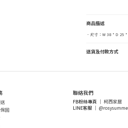
商品描述
．尺寸：W 38 * D 25 * 
送貨及付款方式
務
聯絡我們
FB粉絲專頁 ｜
柯西家居
運送
LINE客服
｜
@rosysumme
及保固
潢
製