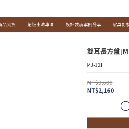
新品到貨
絕版出清專區
設計裝潢案例分享
家具訂
雙耳長方盤[M
MJ-121
NT$3,600
NT$2,160