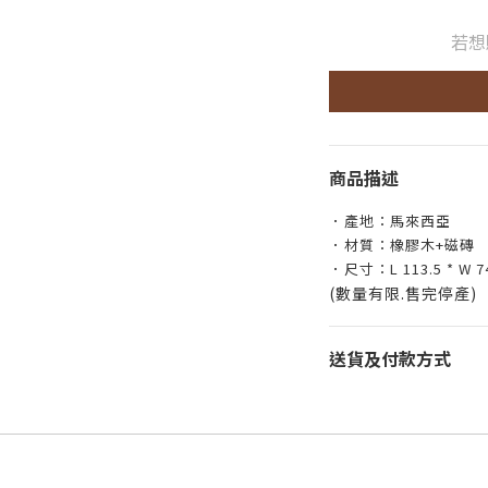
若想
商品描述
．產地：馬來西亞
．材質：橡膠木+磁磚
．尺寸：L 113.5 * W 74
(數量有限.售完停產)
送貨及付款方式