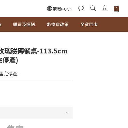
繁體中文
製
購買及運送
退換貨政策
全省門市
瑰磁磚餐桌-113.5cm
完停產)
.售完停產)