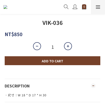
VIK-036
NT$850
ADD TO CART
DESCRIPTION
．尺寸：W 18 * D 17 * H 30