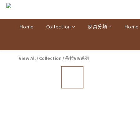
Home
Collection
家具分類
Home 
View All
/
Collection
/
朵拉VIV系列