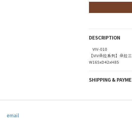
DESCRIPTION
VIV-010
【VIV朵拉系列】朵拉
W165xD42xH85
SHIPPING & PAYM
email