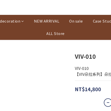
decoration
NEW ARRIVAL
On sale
Case Stud
ALL Store
VIV-010
VIV-010
【VIV朵拉系列】朵
NT$14,800