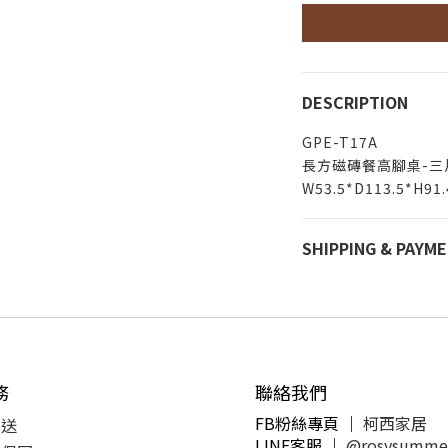
DESCRIPTION
GPE-T17A
長方磁磚餐高腳桌-三片
W53.5*D113.5*H91.
SHIPPING & PAYM
務
聯絡我們
FB粉絲專頁 ｜
柯西家居
運送
LINE客服
｜
@rosysumme