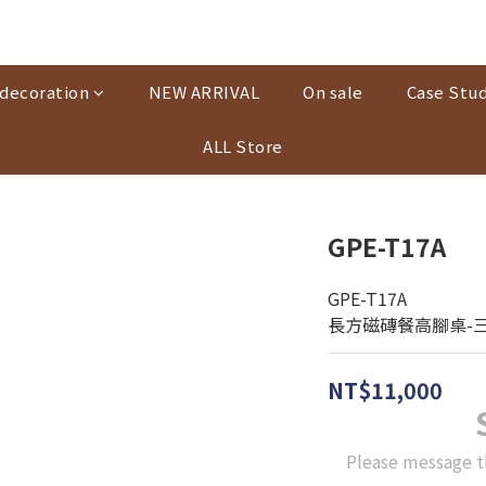
decoration
NEW ARRIVAL
On sale
Case Stud
ALL Store
GPE-T17A
GPE-T17A
長方磁磚餐高腳桌-三
NT$11,000
Please message t