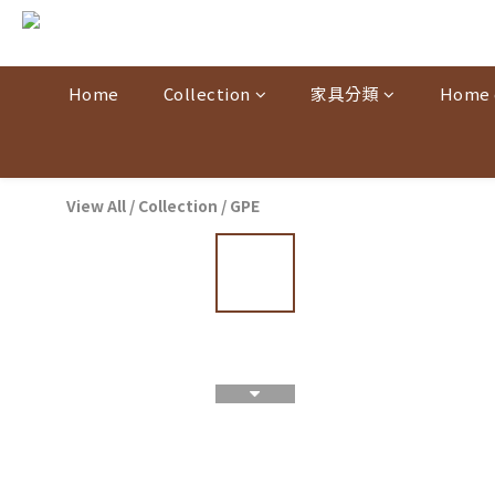
Home
Collection
家具分類
Home 
View All
/
Collection
/
GPE