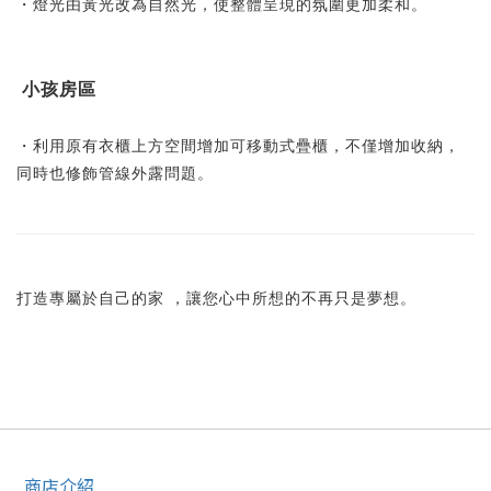
・燈光由黃光改為自然光，使整體呈現的氛圍更加柔和。
小孩房區
・利用原有衣櫃上方空間增加可移動式疊櫃，不僅增加收納，
同時也修飾管線外露問題。
打造專屬於自己的家 ，讓您心中所想的不再只是夢想。
商店介紹